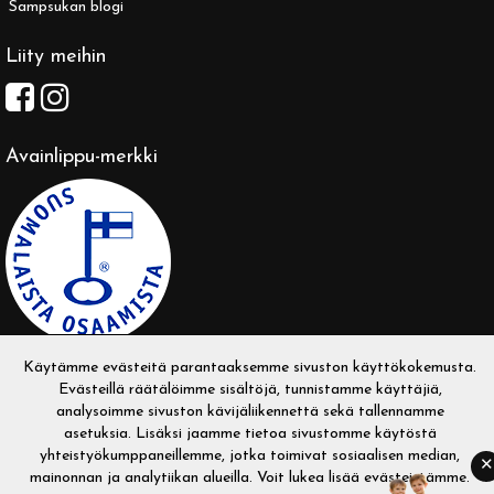
Sampsukan blogi
Liity meihin
Avainlippu-merkki
Käytämme evästeitä parantaaksemme sivuston käyttökokemusta.
Evästeillä räätälöimme sisältöjä, tunnistamme käyttäjiä,
analysoimme sivuston kävijäliikennettä sekä tallennamme
asetuksia. Lisäksi jaamme tietoa sivustomme käytöstä
Copyright © 2026 Sampsukka. Kaikki oikeudet pidätetään.
yhteistyökumppaneillemme, jotka toimivat sosiaalisen median,
✕
Evolution Solutions -verkkokaupparatkaisu
mainonnan ja analytiikan alueilla. Voit lukea
lisää evästeistämme
.