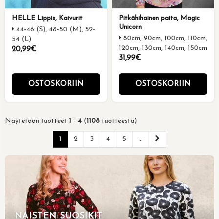
HELLE Lippis, Kaivurit
Pitkähihainen paita, Magic
Unicorn
44-46 (S), 48-50 (M), 52-
80cm, 90cm, 100cm, 110cm,
54 (L)
120cm, 130cm, 140cm, 150cm
20,99€
31,99€
OSTOSKORIIN
OSTOSKORIIN
Näytetään tuotteet
1
-
4
(
1108
tuotteesta)
1
2
3
4
5
...
NAISTEN SUOSIKIT