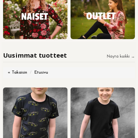
Uusimmat tuotteet
Näytä kaikki →
« Takaisin
Etusivu