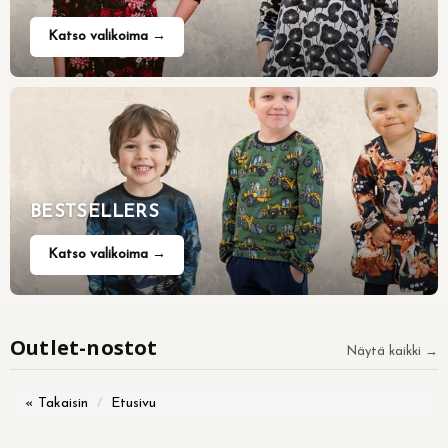
Katso valikoima →
BESTSELLERS
Katso valikoima →
Outlet-nostot
Näytä kaikki →
« Takaisin
Etusivu