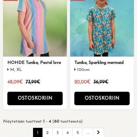
HOHDE Tunika, Pastel love
Tunika, Sparkling mermaid
M, XL
100cm
48,09€
73,99€
20,00€
36,99€
OSTOSKORIIN
OSTOSKORIIN
Näytetään tuotteet
1
-
4
(
60
tuotteesta)
1
2
3
4
5
...