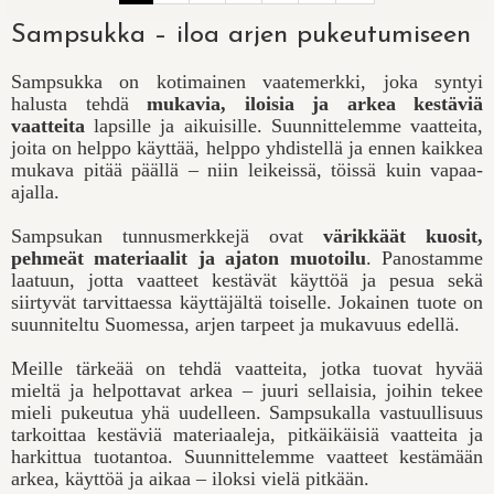
Sampsukka – iloa arjen pukeutumiseen
Sampsukka on kotimainen vaatemerkki, joka syntyi
halusta tehdä
mukavia, iloisia ja arkea kestäviä
vaatteita
lapsille ja aikuisille. Suunnittelemme vaatteita,
joita on helppo käyttää, helppo yhdistellä ja ennen kaikkea
mukava pitää päällä – niin leikeissä, töissä kuin vapaa-
ajalla.
Sampsukan tunnusmerkkejä ovat
värikkäät kuosit,
pehmeät materiaalit ja ajaton muotoilu
. Panostamme
laatuun, jotta vaatteet kestävät käyttöä ja pesua sekä
siirtyvät tarvittaessa käyttäjältä toiselle. Jokainen tuote on
suunniteltu Suomessa, arjen tarpeet ja mukavuus edellä.
Meille tärkeää on tehdä vaatteita, jotka tuovat hyvää
mieltä ja helpottavat arkea – juuri sellaisia, joihin tekee
mieli pukeutua yhä uudelleen. Sampsukalla vastuullisuus
tarkoittaa kestäviä materiaaleja, pitkäikäisiä vaatteita ja
harkittua tuotantoa. Suunnittelemme vaatteet kestämään
arkea, käyttöä ja aikaa – iloksi vielä pitkään.