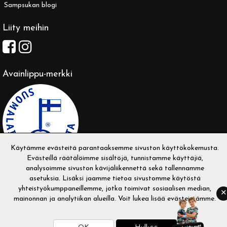
Sampsukan blogi
Liity meihin
Avainlippu-merkki
Käytämme evästeitä parantaaksemme sivuston käyttökokemusta.
Evästeillä räätälöimme sisältöjä, tunnistamme käyttäjiä,
analysoimme sivuston kävijäliikennettä sekä tallennamme
asetuksia. Lisäksi jaamme tietoa sivustomme käytöstä
yhteistyökumppaneillemme, jotka toimivat sosiaalisen median,
✕
mainonnan ja analytiikan alueilla. Voit lukea
lisää evästeistämme
.
Copyright © 2026 Sampsukka. Kaikki oikeudet pidätetään.
Evolution Solutions -verkkokaupparatkaisu