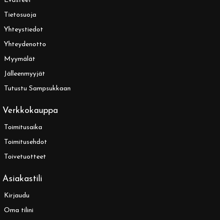
Evästeet
Tietosuoja
Yhteystiedot
Yhteydenotto
Myymälät
Jälleenmyyjät
Tutustu Sampsukkaan
Verkkokauppa
Toimitusaika
Toimitusehdot
Toivetuotteet
Asiakastili
Kirjaudu
Oma tilini