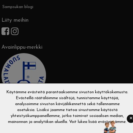
Sampsukan blogi
Liity meihin
Avainlippu-merkki
Käytämme evästeitä parantaaksemme sivuston käyttökokemusta.
Evästeillä räätälöimme sisältöjä, tunnistamme käyttäjiä,
analysoimme sivuston kävijäliikennettä sekä tallennamme
asetuksia. Lisäksi jaamme tietoa sivustomme käytöstä
yhteistyökumppaneillemme, jotka toimivat sosiaalisen median,
✕
mainonnan ja analytiikan alueilla. Voit lukea
lisää evästeistämme
.
Copyright © 2026 Sampsukka. Kaikki oikeudet pidätetään.