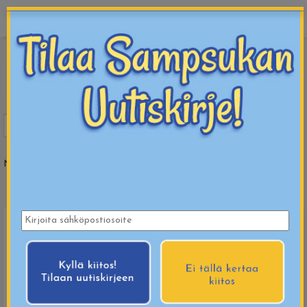
sampsukka
« Takaisin
Etusivu
KANKAAT
OMPELUTARVIKKEET
VETOKETJUT
Näytetään tuotteet
41
-
43
(
43
tuotteesta)
1
2
3