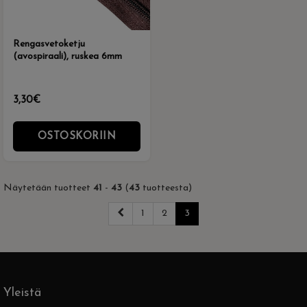
Rengasvetoketju
(avospiraali), ruskea 6mm
3,30€
OSTOSKORIIN
Näytetään tuotteet
41
-
43
(
43
tuotteesta)
1
2
3
Yleistä