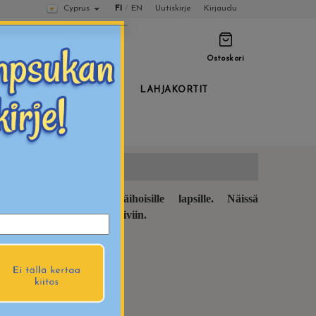
·
FI
/
EN
·
Uutiskirje
·
Kirjaudu
Cyprus
Ostoskori
DET
KAUSITUOTTEET
LAHJAKORTIT
maisesti myös herkkäihoisille lapsille. Näissä
n syys-, talvi- ja kevätpäiviin.