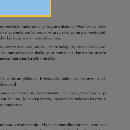
simerkiksi haalareissa ja kypärälakeissa. Merinovilla tulee
kiksi suomalaisen lampaan villassa siksi se on pehmeämpää,
 tehdyt kankaat ovat myös ohuempia.
 reumasairauksia, niska- ja hartiakipuja, sekä nivelrikkoa
.
lla tuntuu hyvältä iholla, eikä esimerkiksi kutita tai ärsytä
hosta, tuntumatta silti märältä
.
sellä ehdoton ykkönen. Merinovillahaalari on mukavan ohut,
kkumista!
i merinovillahaalarin käyttäminen on miellyttävämpää ja
 kutita ihoa. Ja mikä parasta, merinovillahaalarien käyttö ei
sä haalarissa.
messa valmistettuja. Myös merinovillavaatteet ovat siis