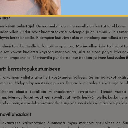
ei ole tällä hetkellä tuotteita.
illa?
en kelien pelastaja!
Ominaisuuksiltaan merinovilla on kiistatta ykkönen e
iden villan kuidut ovat huomattavasti pidempiä ja ohuempia kuin esimer
u hyvin herkkäihoisille. Pidempien kuitujen takia merinolampaan villasta
ää elimistön ihanteellista lämpötasapainoa.
Merinovillan käyttö helpottaa
giset voivat huoletta käyttää merinovillaa, sillä se sitoo pölyä. Merinovi
teinen lampaanvilla. Merinovilla puhdistaa itse itseään
ja imee kosteuden i
arit kerrastopukeutumiseen
n oivallinen valinta aina heti kesäkauden jälkeen. Se on päiväkoti-ikäi
oinen. Helppo lapsen itsekin pukea. Ihanaa kun haalarit eivät rajoita lii
 ihanan ohuita tavallisiin villahaalareihin verrattuna. Tämän vuoks
ttuu.
Merinovillaiset vaatteet
soveltuvat myös herkkäihoisille, koska ne ei
alvikauteen, esimerkiksi automatkat sujuvat syyskeleissä mainiosti pelkäs
ovillahaalarit
llavaatteet valmistetaan Suomessa, myös merinovillaneulokset on Suo