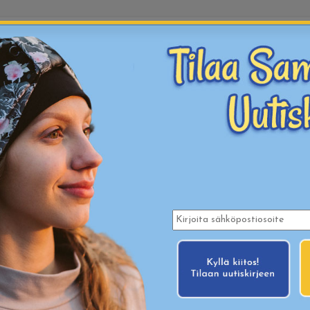
KANKAAT
PUUHAA
MALLISTOMME
UUTUU
 MERINOVILLAHAALARIT
n pehmoiset lasten merinovillahaalarit soveltuvat erino
issa on mukava olla, kun eivät kutita. Loistavia kerrospukeutumisee
u
LASTEN VAATTEET