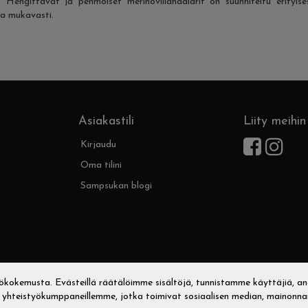
a. Hengittävät ja pehmoiset merinovillahaalarit on suunniteltu erityis
a mukavasti.
Asiakastili
Liity meihin
Kirjaudu
Oma tilini
Sampsukan blogi
kemusta. Evästeillä räätälöimme sisältöjä, tunnistamme käyttäjiä, ana
hteistyökumppaneillemme, jotka toimivat sosiaalisen median, mainonnan j