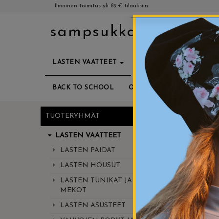
Ilmainen toimitus yli 89 € tilauksiin
sampsukka
LASTEN VAATTEET
AIKUISTEN VAATTEET
BACK TO SCHOOL
OUTLET
PEHMOISET
TUOTERYHMÄT
LASTEN VAATTEET
Sampsukan ihana
merinovillahaalare
LASTEN PAIDAT
LASTEN HOUSUT
LASTEN TUNIKAT JA
« Takaisin
Etusiv
MEKOT
LASTEN ASUSTEET