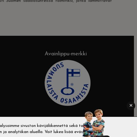
esti Suomen sääolosuhteissa toimiviksi, jotka lämmittävät
Avainlippu-merkki
✕
lysoimme sivuston kävijäliikennettä sekä tallennamme
a analytiikan alueilla. Voit lukea
lisää evästeistämme
.