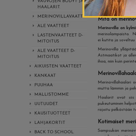
VAUVOJEN BODYT JA
Tässä tuoteryhmässä 
HAALARIT
MERINOVILLAVAATTEET
Mitä on merinov
ALE VAATTEET
Merinovilla on kylmi
merinolampaista. Ni
LASTENVAATTEET D-
ei kutita ja soveltu
MITOITUS
Merinovilla ylläpit
ALE VAATTEET D-
Astmaatikot ja aller
MITOITUS
ihoa, niin kuin perin
AIKUISTEN VAATTEET
Merinovillahaal
KANKAAT
Merinovillahaalari
o
PUUHAA
mutta lämmin ja pehm
MALLISTOMME
Haalarit
ovat siis
pukeutuminen helpo
UUTUUDET
rajoitu pelkästään t
KAUSITUOTTEET
Kotimaiset merin
LAHJAKORTIT
Sampsukan merinovi
BACK TO SCHOOL