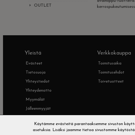
avainlippu-tuotteit
OUTLET
kerrospukeutumisess
Yleistä
Verkkokauppa
Evästeet
Toimitusaika
Tietosuoja
Toimitusehdot
Yhteystiedot
Toivetuotteet
Yhteydenotto
Myymälät
Jälleenmyyjät
Tutustu Sampsukkaan
Käytämme evästeitä parantaaksemme sivuston käyttöko
asetuksia. Lisäksi jaamme tietoa sivustomme käytöstä y