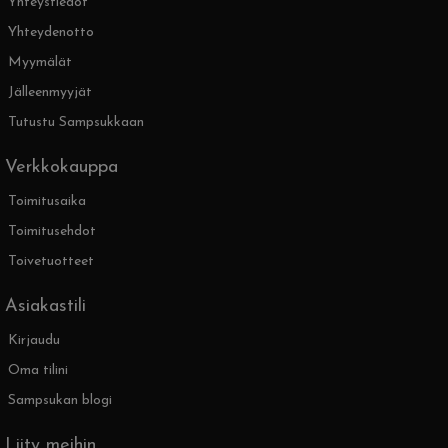
Yhteystiedot
Yhteydenotto
Myymälät
Jälleenmyyjät
Tutustu Sampsukkaan
Verkkokauppa
Toimitusaika
Toimitusehdot
Toivetuotteet
Asiakastili
Kirjaudu
Oma tilini
Sampsukan blogi
Liity meihin