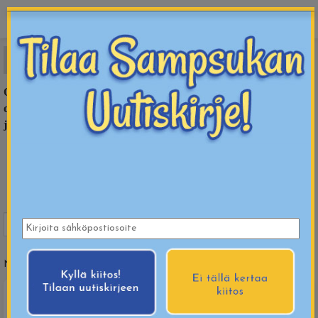
sampsukka
OMPELUNEULAT
Ompelukoneneulat, silmäneulat ja hakaneulat
ompeluprojekteihin. Nämä ompelukoneneulat varmistavat siistin
jäljen ja onnistumisen.
« Takaisin
Etusivu
KANKAAT
OMPELUTARVIKKEET
NEULAT
Näytetään tuotteet
1
-
9
(
9
tuotteesta)