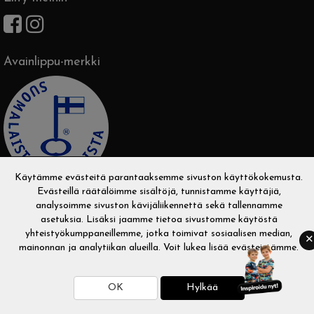
Avainlippu-merkki
Käytämme evästeitä parantaaksemme sivuston käyttökokemusta.
Evästeillä räätälöimme sisältöjä, tunnistamme käyttäjiä,
analysoimme sivuston kävijäliikennettä sekä tallennamme
asetuksia. Lisäksi jaamme tietoa sivustomme käytöstä
yhteistyökumppaneillemme, jotka toimivat sosiaalisen median,
✕
Copyright © 2026 Sampsukka. Kaikki oikeudet pidätetään.
mainonnan ja analytiikan alueilla. Voit lukea
lisää evästeistämme
.
Evolution Solutions -verkkokaupparatkaisu
OK
Hylkää