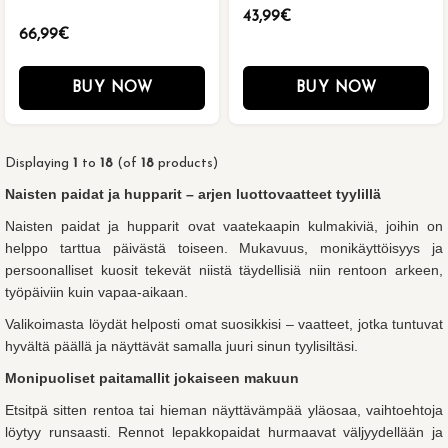
43,99€
66,99€
BUY NOW
BUY NOW
Displaying
1
to
18
(of
18
products)
Naisten paidat ja hupparit – arjen luottovaatteet tyylillä
Naisten paidat ja hupparit ovat vaatekaapin kulmakiviä, joihin on
helppo tarttua päivästä toiseen. Mukavuus, monikäyttöisyys ja
persoonalliset kuosit tekevät niistä täydellisiä niin rentoon arkeen,
työpäiviin kuin vapaa-aikaan.
Valikoimasta löydät helposti omat suosikkisi – vaatteet, jotka tuntuvat
hyvältä päällä ja näyttävät samalla juuri sinun tyylisiltäsi.
Monipuoliset paitamallit jokaiseen makuun
Etsitpä sitten rentoa tai hieman näyttävämpää yläosaa, vaihtoehtoja
löytyy runsaasti. Rennot lepakkopaidat hurmaavat väljyydellään ja