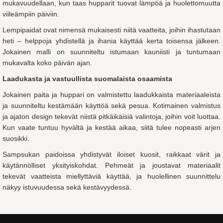
mukavuudellaan, kun taas hupparit tuovat lämpöä ja huolettomuutta
viileämpiin päiviin.
Lempipaidat ovat nimensä mukaisesti niitä vaatteita, joihin ihastutaan
heti – helppoja yhdistellä ja ihania käyttää kerta toisensa jälkeen.
Jokainen malli on suunniteltu istumaan kauniisti ja tuntumaan
mukavalta koko päivän ajan.
Laadukasta ja vastuullista suomalaista osaamista
Jokainen paita ja huppari on valmistettu laadukkaista materiaaleista
ja suunniteltu kestämään käyttöä sekä pesua. Kotimainen valmistus
ja ajaton design tekevät niistä pitkäikäisiä valintoja, joihin voit luottaa.
Kun vaate tuntuu hyvältä ja kestää aikaa, siitä tulee nopeasti arjen
suosikki.
Sampsukan paidoissa yhdistyvät iloiset kuosit, raikkaat värit ja
käytännölliset yksityiskohdat. Pehmeät ja joustavat materiaalit
tekevät vaatteista miellyttäviä käyttää, ja huolellinen suunnittelu
näkyy istuvuudessa sekä kestävyydessä.